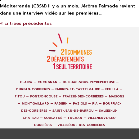
Méditerranée (C3SM) il y a un mois, Jérôme Palmade revient
dans une interview vidéo sur les premières...
« Entrées précédentes
CLAIRA —
CUCUGNAN —
DUILHAC-SOUS-PEYREPERTUSE —
DURBAN-CORBIERES —
EMBRES-ET-CASTELMAURE —
FEUILLA —
FITOU —
FONTJONCOUSE —
FRAÏSSÉ-DES-CORBIÈRES —
MAISONS
—
MONTGAILLARD —
PADERN —
PAZIOLS —
PIA —
ROUFFIAC-
DES-CORBIÈRES —
SAINT-JEAN-DE-BARROU —
SALSES-LE-
CHATEAU —
SOULATGÉ —
TUCHAN —
VILLENEUVE-LES-
CORBIÈRES —
VILLESÈQUE-DES-CORBIÈRES