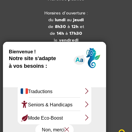
Horaires d’ouverture :
du
lundi
au
jeudi
de
8h30
à
12h
et
de
14h
à
17h30
le
vendredi
de
8h30
à
12h
et
de
14h
à
16h30
NOUS CONTACTER
+33 04 68 28 10 37
contact@c3sm.fr
41 chemin du mas bordas
66530 Claira
Site réalisé avec
par la C3SM