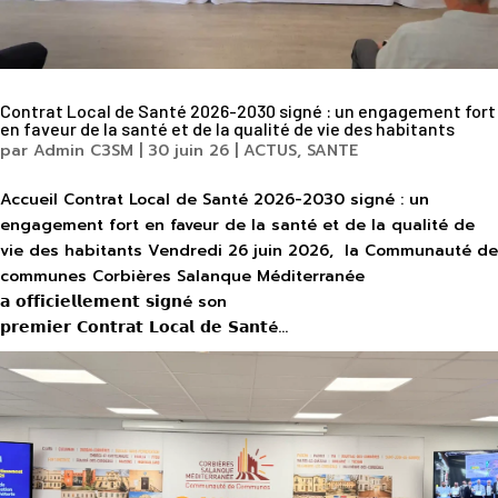
Contrat Local de Santé 2026-2030 signé : un engagement fort
en faveur de la santé et de la qualité de vie des habitants
par
Admin C3SM
|
30 juin 26
|
ACTUS
,
SANTE
Accueil Contrat Local de Santé 2026-2030 signé : un
engagement fort en faveur de la santé et de la qualité de
vie des habitants Vendredi 26 juin 2026, la Communauté de
communes Corbières Salanque Méditerranée
𝗮 𝗼𝗳𝗳𝗶𝗰𝗶𝗲𝗹𝗹𝗲𝗺𝗲𝗻𝘁 𝘀𝗶𝗴𝗻é son
𝗽𝗿𝗲𝗺𝗶𝗲𝗿 𝗖𝗼𝗻𝘁𝗿𝗮𝘁 𝗟𝗼𝗰𝗮𝗹 𝗱𝗲 𝗦𝗮𝗻𝘁é...